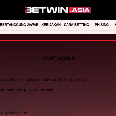
BERTANGGUNG JAWAB
KEBIJAKAN
CARA BETTING
PHISING
SPORT MOBILE
ahulu untuk memulai panduan cara betting berikut:
ntuk membuka pasaran taruhan
ang di inginkan.