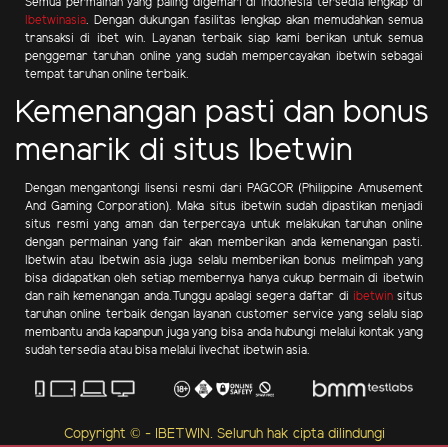
Semua permainan yang paling digemari di Indonesia tersedia lengkap di
Ibetwinasia
. Dengan dukungan fasilitas lengkap akan memudahkan semua
transaksi di ibet win. Layanan terbaik siap kami berikan untuk semua
penggemar taruhan online yang sudah mempercayakan ibetwin sebagai
tempat taruhan online terbaik.
Kemenangan pasti dan bonus
menarik di situs Ibetwin
Dengan mengantongi lisensi resmi dari PAGCOR (Philippine Amusement
And Gaming Corporation). Maka situs ibetwin sudah dipastikan menjadi
situs resmi yang aman dan terpercaya untuk melakukan taruhan online
dengan permainan yang fair akan memberikan anda kemenangan pasti.
Ibetwin atau Ibetwin asia juga selalu memberikan bonus melimpah yang
bisa didapatkan oleh setiap membernya hanya cukup bermain di ibetwin
dan raih kemenangan anda.Tunggu apalagi segera daftar di
ibetwin
situs
taruhan online terbaik dengan layanan customer service yang selalu siap
membantu anda kapanpun juga yang bisa anda hubungi melalui kontak yang
sudah tersedia atau bisa melalui livechat ibetwin asia.
Copyright © - IBETWIN. Seluruh hak cipta dilindungi