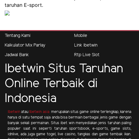
taruhan E-sport.
Tentang Kami
Mobile
Kalkulator Mix Parlay
Link Ibetwin
Jadwal Bank
Rtp Live Slot
Ibetwin Situs Taruhan
Online Terbaik di
Indonesia
Ibetwin
atau
Ibetwin asia
merupakan situs game online terlengkap, karena
hanya di satu tempat saja anda bisa bermain berbagai jenis game dengan
banyak sekali permainan. Situs ibet win menyediakan jenis taruhan paling
populer saat ini seperti taruhan sportsbook, e-sports, game slots,
idnlive, ada juga game togel, live casino, tangkas dan game tembak ikan.