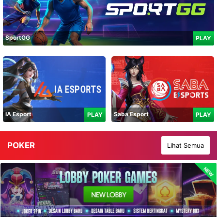
SportGG
PLAY
IA Esport
Saba Esport
PLAY
PLAY
POKER
Lihat Semua
NEW