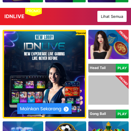
PROMO
IDNLIVE
Lihat Semua
PROMO
Spesial
Head Tail
PLAY
PROMO
Gong Ball
PLAY