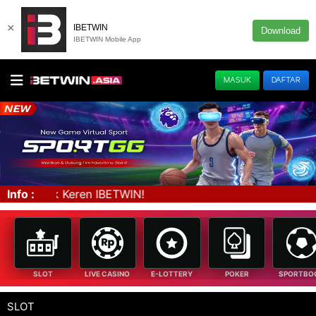
×
IBETWIN
Download
IBETWIN Mobile App
MASUK
DAFTAR
Info :
Selama
SLOT
LIVE CASINO
E-LOTTERY
POKER
SPORTBO
SLOT