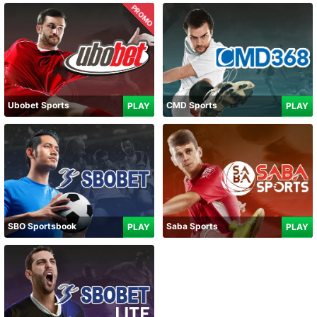
PROMO
Ubobet Sports
CMD Sports
PLAY
PLAY
SBO Sportsbook
Saba Sports
PLAY
PLAY