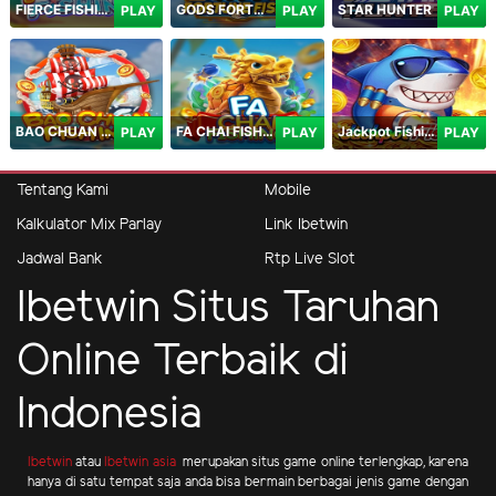
FIERCE FISHING
GODS FORTUNE FISHING
STAR HUNTER
PLAY
PLAY
PLAY
BAO CHUAN FISHING
FA CHAI FISHING
Jackpot Fishing Jili
PLAY
PLAY
PLAY
Tentang Kami
Mobile
Kalkulator Mix Parlay
Link Ibetwin
Jadwal Bank
Rtp Live Slot
Ibetwin Situs Taruhan
Online Terbaik di
Indonesia
Ibetwin
atau
Ibetwin asia
merupakan situs game online terlengkap, karena
hanya di satu tempat saja anda bisa bermain berbagai jenis game dengan