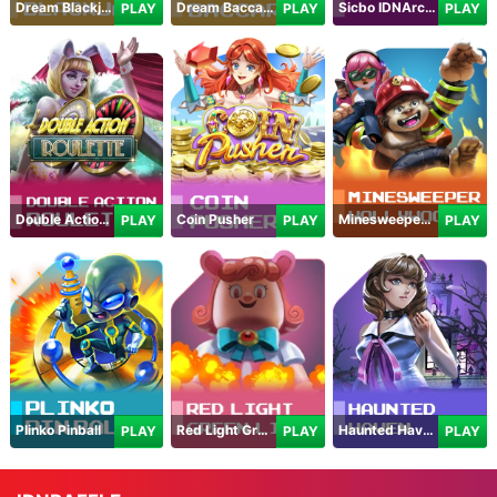
Dream Blackjack
Dream Baccarat
Sicbo IDNArcade
PLAY
PLAY
PLAY
Double Action Roulette
Coin Pusher
Minesweeper Hollywood
PLAY
PLAY
PLAY
Plinko Pinball
Red Light Green Light
Haunted Haven
PLAY
PLAY
PLAY