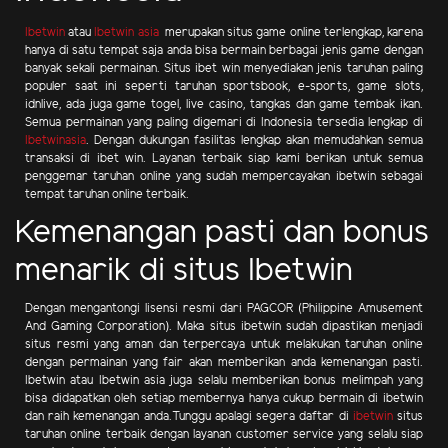
Ibetwin
atau
Ibetwin asia
merupakan situs game online terlengkap, karena
hanya di satu tempat saja anda bisa bermain berbagai jenis game dengan
banyak sekali permainan. Situs ibet win menyediakan jenis taruhan paling
populer saat ini seperti taruhan sportsbook, e-sports, game slots,
idnlive, ada juga game togel, live casino, tangkas dan game tembak ikan.
Semua permainan yang paling digemari di Indonesia tersedia lengkap di
Ibetwinasia
. Dengan dukungan fasilitas lengkap akan memudahkan semua
transaksi di ibet win. Layanan terbaik siap kami berikan untuk semua
penggemar taruhan online yang sudah mempercayakan ibetwin sebagai
tempat taruhan online terbaik.
Kemenangan pasti dan bonus
menarik di situs Ibetwin
Dengan mengantongi lisensi resmi dari PAGCOR (Philippine Amusement
And Gaming Corporation). Maka situs ibetwin sudah dipastikan menjadi
situs resmi yang aman dan terpercaya untuk melakukan taruhan online
dengan permainan yang fair akan memberikan anda kemenangan pasti.
Ibetwin atau Ibetwin asia juga selalu memberikan bonus melimpah yang
bisa didapatkan oleh setiap membernya hanya cukup bermain di ibetwin
dan raih kemenangan anda.Tunggu apalagi segera daftar di
ibetwin
situs
taruhan online terbaik dengan layanan customer service yang selalu siap