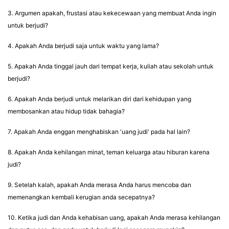
3. Argumen apakah, frustasi atau kekecewaan yang membuat Anda ingin
untuk berjudi?
4. Apakah Anda berjudi saja untuk waktu yang lama?
5. Apakah Anda tinggal jauh dari tempat kerja, kuliah atau sekolah untuk
berjudi?
6. Apakah Anda berjudi untuk melarikan diri dari kehidupan yang
membosankan atau hidup tidak bahagia?
7. Apakah Anda enggan menghabiskan 'uang judi' pada hal lain?
8. Apakah Anda kehilangan minat, teman keluarga atau hiburan karena
judi?
9. Setelah kalah, apakah Anda merasa Anda harus mencoba dan
memenangkan kembali kerugian anda secepatnya?
10. Ketika judi dan Anda kehabisan uang, apakah Anda merasa kehilangan