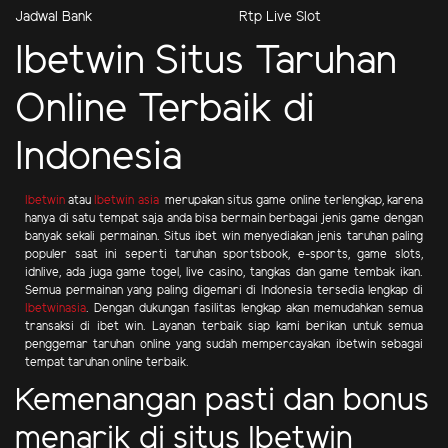
Jadwal Bank
Rtp Live Slot
Ibetwin Situs Taruhan
Online Terbaik di
Indonesia
Ibetwin
atau
Ibetwin asia
merupakan situs game online terlengkap, karena
hanya di satu tempat saja anda bisa bermain berbagai jenis game dengan
banyak sekali permainan. Situs ibet win menyediakan jenis taruhan paling
populer saat ini seperti taruhan sportsbook, e-sports, game slots,
idnlive, ada juga game togel, live casino, tangkas dan game tembak ikan.
Semua permainan yang paling digemari di Indonesia tersedia lengkap di
Ibetwinasia
. Dengan dukungan fasilitas lengkap akan memudahkan semua
transaksi di ibet win. Layanan terbaik siap kami berikan untuk semua
penggemar taruhan online yang sudah mempercayakan ibetwin sebagai
tempat taruhan online terbaik.
Kemenangan pasti dan bonus
menarik di situs Ibetwin