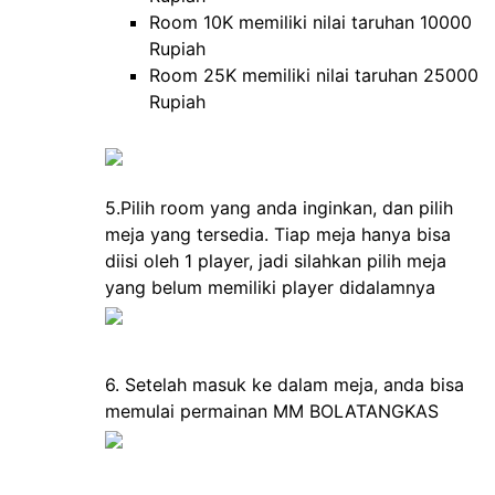
Room 10K memiliki nilai taruhan 10000
Rupiah
Room 25K memiliki nilai taruhan 25000
Rupiah
5.Pilih room yang anda inginkan, dan pilih
meja yang tersedia. Tiap meja hanya bisa
diisi oleh 1 player, jadi silahkan pilih meja
yang belum memiliki player didalamnya
6. Setelah masuk ke dalam meja, anda bisa
memulai permainan MM BOLATANGKAS