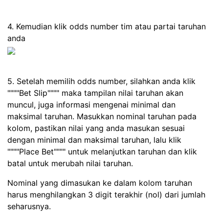
4. Kemudian klik odds number tim atau partai taruhan
anda
5. Setelah memilih odds number, silahkan anda klik
""""Bet Slip"""" maka tampilan nilai taruhan akan
muncul, juga informasi mengenai minimal dan
maksimal taruhan. Masukkan nominal taruhan pada
kolom, pastikan nilai yang anda masukan sesuai
dengan minimal dan maksimal taruhan, lalu klik
""""Place Bet"""" untuk melanjutkan taruhan dan klik
batal untuk merubah nilai taruhan.
Nominal yang dimasukan ke dalam kolom taruhan
harus menghilangkan 3 digit terakhir (nol) dari jumlah
seharusnya.