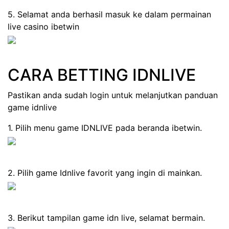
5. Selamat anda berhasil masuk ke dalam permainan
live casino ibetwin
CARA BETTING IDNLIVE
Pastikan anda sudah login untuk melanjutkan panduan
game idnlive
1. Pilih menu game IDNLIVE pada beranda ibetwin.
2. Pilih game Idnlive favorit yang ingin di mainkan.
3. Berikut tampilan game idn live, selamat bermain.