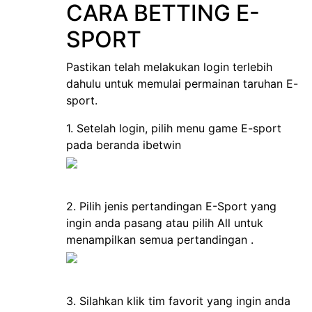
CARA BETTING E-
SPORT
Pastikan telah melakukan login terlebih
dahulu untuk memulai permainan taruhan E-
sport.
1. Setelah login, pilih menu game E-sport
pada beranda ibetwin
2. Pilih jenis pertandingan E-Sport yang
ingin anda pasang atau pilih All untuk
menampilkan semua pertandingan .
3. Silahkan klik tim favorit yang ingin anda